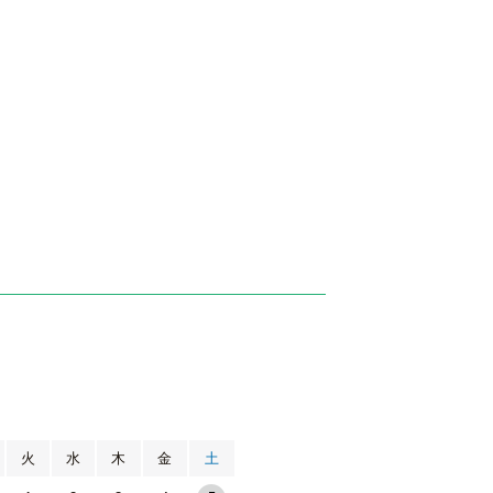
月
火
水
木
金
土